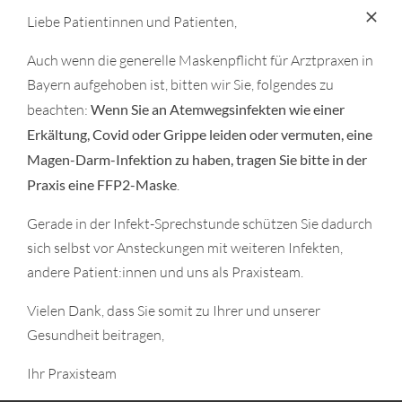
Liebe Patientinnen und Patienten,
Auch wenn die generelle Maskenpflicht für Arztpraxen in
Bayern aufgehoben ist, bitten wir Sie, folgendes zu
beachten:
Wenn Sie an Atemwegsinfekten wie einer
Erkältung, Covid oder Grippe leiden oder vermuten, eine
Magen-Darm-Infektion zu haben, tragen Sie bitte in der
Praxis eine FFP2-Maske
.
Unsere Services
Gerade in der Infekt-Sprechstunde schützen Sie dadurch
Ihre Zufriedenheit und Ihr Wohlbefinden sind unser
sich selbst vor Ansteckungen mit weiteren Infekten,
Antrieb. Sie sollen sich bereits mit dem ersten Kontakt
andere Patient:innen und uns als Praxisteam.
bei uns wohl fühlen. Deshalb bieten wir Ihnen …
Vielen Dank, dass Sie somit zu Ihrer und unserer
>> Mehr erfahren
Gesundheit beitragen,
Ihr Praxisteam